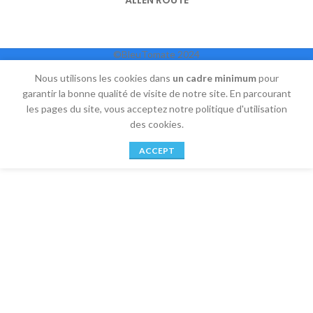
ALL
EN ROUTE
Les Alpilles, un paradis naturel
©BleuTomate 2024
En route
Nous utilisons les cookies dans
un cadre minimum
pour
garantir la bonne qualité de visite de notre site. En parcourant
les pages du site, vous acceptez notre politique d'utilisation
des cookies.
ACCEPT